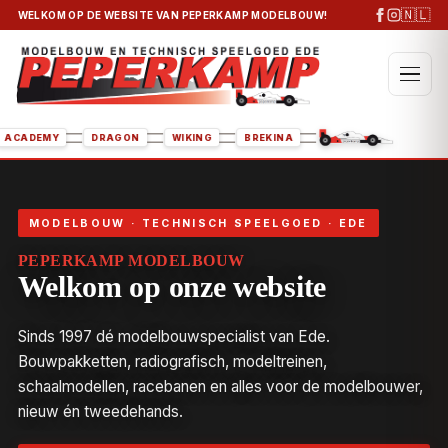
🇳🇱
WELKOM OP DE WEBSITE VAN PEPERKAMP MODELBOUW!
ERI
ACADEMY
DRAGON
WIKING
BREKINA
MODELBOUW · TECHNISCH SPEELGOED · EDE
PEPERKAMP MODELBOUW
Welkom op onze website
Sinds 1997 dé modelbouwspecialist van Ede.
Bouwpakketten, radiografisch, modeltreinen,
schaalmodellen, racebanen en alles voor de modelbouwer,
nieuw én tweedehands.