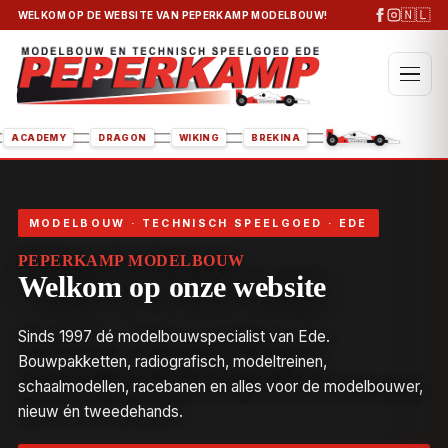
🇳🇱
WELKOM OP DE WEBSITE VAN PEPERKAMP MODELBOUW!
TALERI
ACADEMY
DRAGON
WIKING
BREKINA
MODELBOUW · TECHNISCH SPEELGOED · EDE
PEPERKAMP MODELBOUW
Welkom op onze website
Sinds 1997 dé modelbouwspecialist van Ede.
Bouwpakketten, radiografisch, modeltreinen,
schaalmodellen, racebanen en alles voor de modelbouwer,
nieuw én tweedehands.