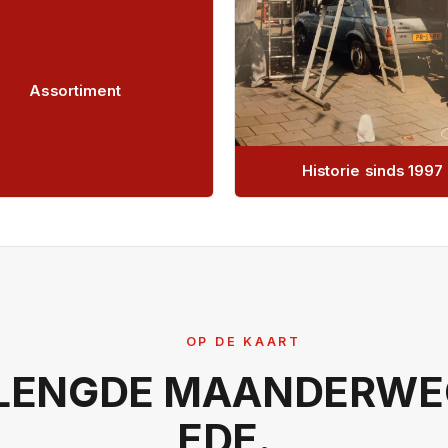
Assortiment
Historie sinds 1997
OP DE KAART
LENGDE MAANDERWEG
EDE.