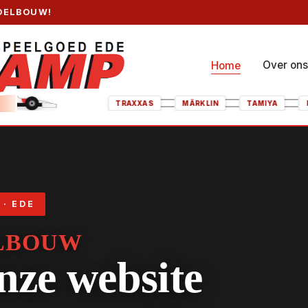
DELBOUW!
Over on
Home
EKINA
TRAXXAS
MÄRKLIN
· EDE
LBOUW
ze website