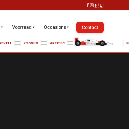
🇳🇱
s
Voorraad
Occasions
Contact
▾
▾
▾
TAMIYA
REVELL
KYOSHO
ARTITEC