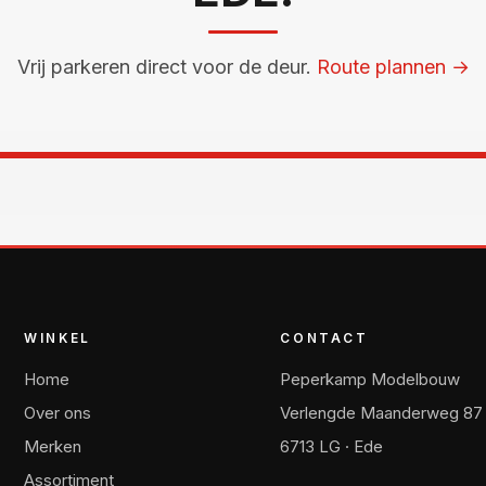
Vrij parkeren direct voor de deur.
Route plannen →
WINKEL
CONTACT
Home
Peperkamp Modelbouw
Over ons
Verlengde Maanderweg 87
Merken
6713 LG · Ede
Assortiment