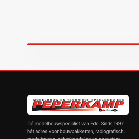
Dé modelbouwspecialist van Ede. Sinds 1997
hét adres voor bouwpakketten, radiografisch,