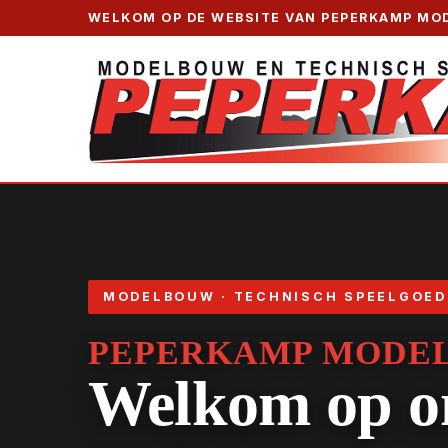
WELKOM OP DE WEBSITE VAN PEPERKAMP MO
ETER
ITALERI
ACADEMY
DRAGON
WIKING
BR
MODELBOUW · TECHNISCH SPEELGOED 
PEPERKAMP MODE
Welkom op on